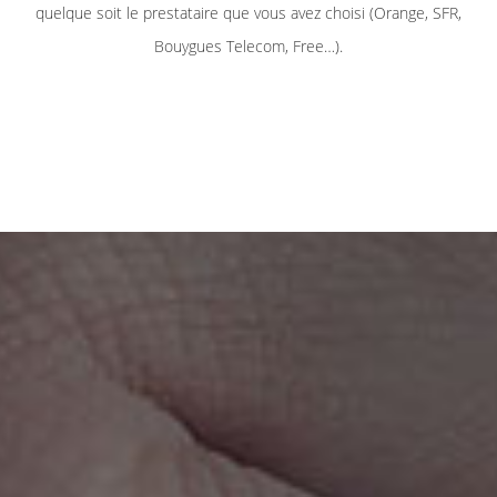
quelque soit le prestataire que vous avez choisi (Orange, SFR,
Bouygues Telecom, Free…).