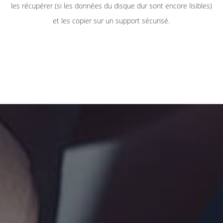
les récupérer (si les données du disque dur sont encore lisibles)
et les copier sur un support sécurisé.