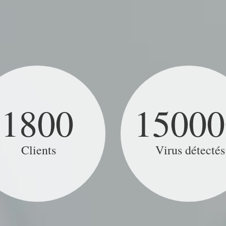
1800
15000
Clients
Virus détectés